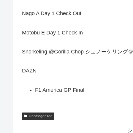
Nago A Day 1 Check Out
Motobu E Day 1 Check In
Snorkeling @Gorilla Chop シュノーケリ
DAZN
F1 America GP Final
Uncategorized
シ