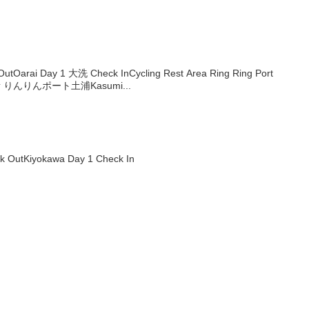
utOarai Day 1 大洗 Check InCycling Rest Area Ring Ring Port
所 りんりんポート土浦Kasumi...
k OutKiyokawa Day 1 Check In