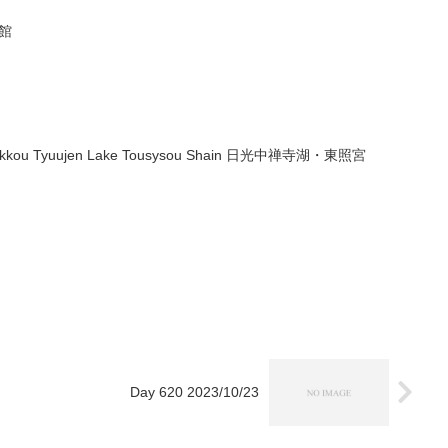
道館
InNikkou Tyuujen Lake Tousysou Shain 日光中禅寺湖・東照宮
Day 620 2023/10/23