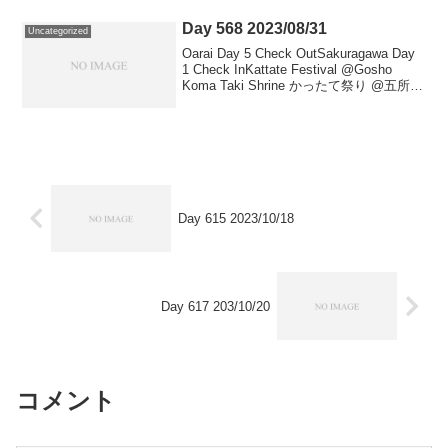
Day 568 2023/08/31
Uncategorized
Oarai Day 5 Check OutSakuragawa Day
1 Check InKattate Festival @Gosho
Koma Taki Shrine かったて祭り @五所駒
瀧神社
Day 615 2023/10/18
Day 617 203/10/20
コメント