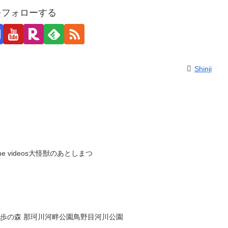
jiをフォローする
Shinji
prime videos大怪獣のあとしまつ
森林浴一万歩の森 那珂川河畔公園鳥野目河川公園