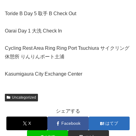
Toride B Day 5 取手 B Check Out
Oarai Day 1 大洗 Check In
Cycling Rest Area Ring Ring Port Tsuchiura サイクリング
休憩所 りんりんポート土浦
Kasumigaura City Exchange Center
Uncategorized
シェアする
X
Facebook
はてブ