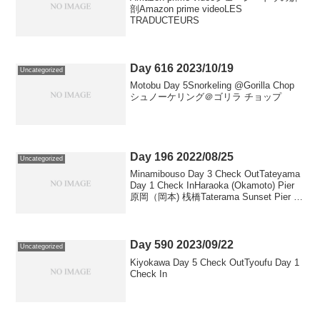
剖Amazon prime videoLES
TRADUCTEURS
Day 616 2023/10/19
Uncategorized
Motobu Day 5Snorkeling @Gorilla Chop
シュノーケリング＠ゴリラ チョップ
Day 196 2022/08/25
Uncategorized
Minamibouso Day 3 Check OutTateyama
Day 1 Check InHaraoka (Okamoto) Pier
原岡（岡本) 桟橋Taterama Sunset Pier 館
山夕日桟橋Taiga Beach...
Day 590 2023/09/22
Uncategorized
Kiyokawa Day 5 Check OutTyoufu Day 1
Check In