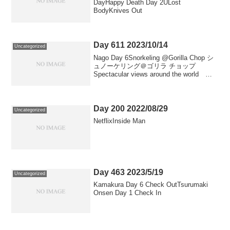
DayHappy Death Day 2ULost
BodyKnives Out
Day 611 2023/10/14
Uncategorized
Nago Day 6Snorkeling @Gorilla Chop シ
ュノーケリング＠ゴリラ チョップ
Spectacular views around the world
Phote gallery @coconova
Day 200 2022/08/29
Uncategorized
NetflixInside Man
Day 463 2023/5/19
Uncategorized
Kamakura Day 6 Check OutTsurumaki
Onsen Day 1 Check In