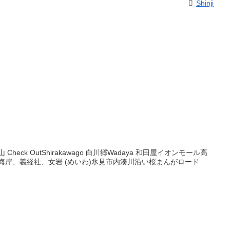
Shinji
騨高山 Check OutShirakawago 白川郷Wadaya 和田屋イオンモール高
海岸、義経社、女岩 (めいわ)氷見市内湊川沿い桜まんがロード