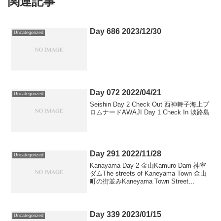
関連記事
Day 686 2023/12/30
Uncategorized
Day 072 2022/04/21
Uncategorized
Seishin Day 2 Check Out 西神舞子海上プ
ロムナードAWAJI Day 1 Check In 淡路島
Day 291 2022/11/28
Uncategorized
Kanayama Day 2 金山Kamuro Dam 神室
ダムThe streets of Kaneyama Town 金山
町の街並みKaneyama Town Street
Exchange Facility Marco no Kura...
Day 339 2023/01/15
Uncategorized