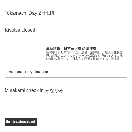
Tokamachi Day 2 十日町
Kiyotsu closed
最新情報｜日本三大峡谷 清津峡
新潟県十日町市の日本三大渓谷「清津峡」。雄大な柱状節
理の岩肌とエメラルドグリーンの清流が、訪れる人々に深
い感動を与えます。渓谷美を間近で堪能できる「清津峡峡
谷トンネル」も是非ご利用下さい。
nakasato-kiyotsu.com
Minakami check in みなかみ
Uncategorized