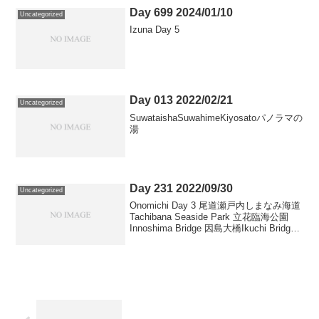
Day 699 2024/01/10
Uncategorized
Izuna Day 5
Day 013 2022/02/21
Uncategorized
SuwataishaSuwahimeKiyosatoパノラマの
湯
Day 231 2022/09/30
Uncategorized
Onomichi Day 3 尾道瀬戸内しまなみ海道
Tachibana Seaside Park 立花臨海公園
Innoshima Bridge 因島大橋Ikuchi Bridge
生口橋Setoda Sunset Beach 瀬戸田サン
セッ...