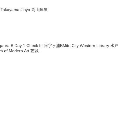
山Takayama Jinya 高山陣屋
igaura B Day 1 Check In 阿字ヶ浦BMito City Western Library 水戸
f Modern Art 茨城...