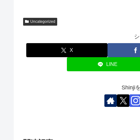
Uncategorized
シ
X
LINE
Shin