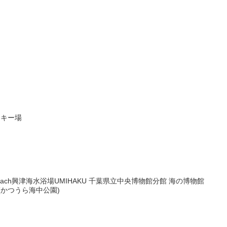
原スキー場
itsu beach興津海水浴場UMIHAKU 千葉県立中央博物館分館 海の博物館
(かつうら海中公園)