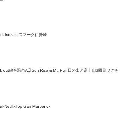
Smark Isezaki スマーク伊勢崎
Check out鶴巻温泉A邸Sun Rise & Mt. Fuji 日の出と富士山3回目ワクチ
rkNetflixTop Gan Marberick