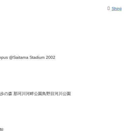
Shinji
pus @Saitama Stadium 2002
森林浴一万歩の森 那珂川河畔公園鳥野目河川公園
道館