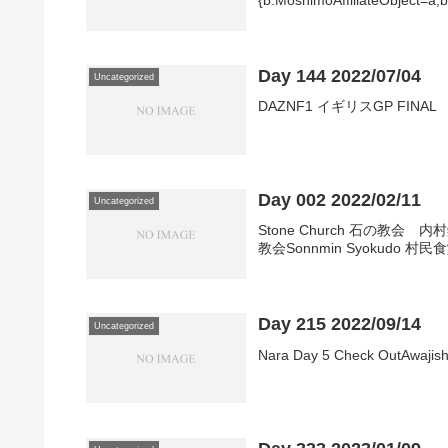
{b.MoshimoAffiliateObject=a;b
Day 144 2022/07/04
Uncategorized
DAZNF1 イギリスGP FINAL
Day 002 2022/02/11
Uncategorized
Stone Church 石の教会 内村
教会Sonnmin Syokudo 村民食
Day 215 2022/09/14
Uncategorized
Nara Day 5 Check OutAwaji