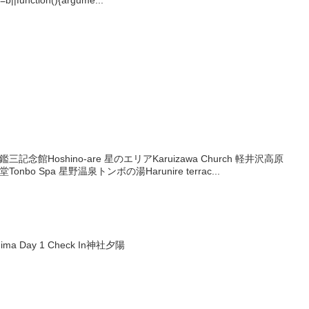
=b||function(){argume...
鑑三記念館Hoshino-are 星のエリアKaruizawa Church 軽井沢高原
堂Tonbo Spa 星野温泉トンボの湯Harunire terrac...
shima Day 1 Check In神社夕陽