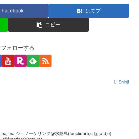
Facebook
はてブ
コピー
jiをフォローする
Shinji
Minnajima シュノーケリング@水納島(function(b,c,f,g,a,d,e)