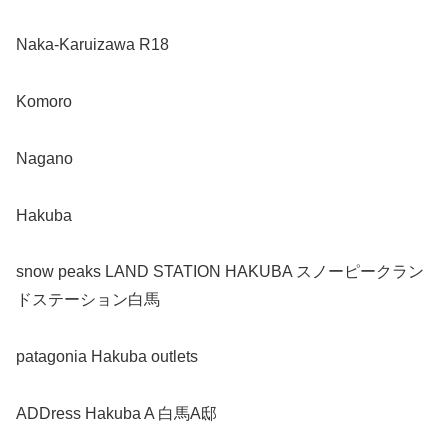
Naka-Karuizawa R18
Komoro
Nagano
Hakuba
snow peaks LAND STATION HAKUBA スノーピークラン
ドステーション白馬
patagonia Hakuba outlets
ADDress Hakuba A 白馬A邸