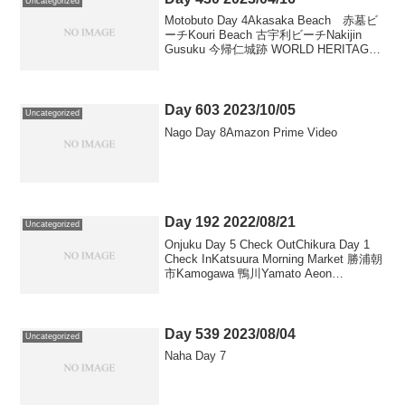
Uncategorized
Motobuto Day 4Akasaka Beach 赤墓ビ
ーチKouri Beach 古宇利ビーチNakijin
Gusuku 今帰仁城跡 WORLD HERITAGE
Gusuku Ites and Related Propertie...
Day 603 2023/10/05
Uncategorized
Nago Day 8Amazon Prime Video
Day 192 2022/08/21
Uncategorized
Onjuku Day 5 Check OutChikura Day 1
Check InKatsuura Morning Market 勝浦朝
市Kamogawa 鴨川Yamato Aeon
Kamogawa Wakashio Market ...
Day 539 2023/08/04
Uncategorized
Naha Day 7