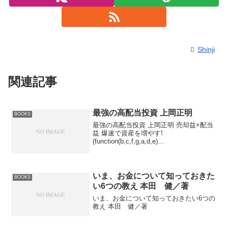
Shinji
関連記事
最強の高配当投資 上岡正明
BOOKS
最強の高配当投資 上岡正明 売却益×配当
益 爆速で資産を増やす!
(function(b,c,f,g,a,d,e)
{b.MoshimoAffiliateObject=a;b=b||function
(){arguments.currentScr...
いま、お金について知っておきた
BOOKS
い6つの教え 本田 健／著
いま、お金について知っておきたい6つの
教え 本田 健／著