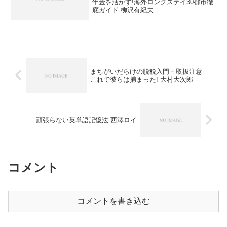
年金を活かす!海外ロングステイ30都市徹
底ガイド 柳沢有紀夫
まちがいだらけの脱税入門－取扱注意
これで彼らは捕まった! 大村大次郎
頑張らない英単語記憶法 西澤ロイ
コメント
コメントを書き込む