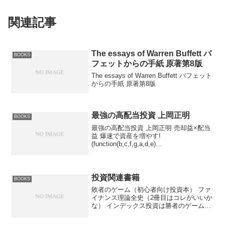
関連記事
The essays of Warren Buffett バ
BOOKS
フェットからの手紙 原著第8版
The essays of Warren Buffett バフェット
からの手紙 原著第8版
最強の高配当投資 上岡正明
BOOKS
最強の高配当投資 上岡正明 売却益×配当
益 爆速で資産を増やす!
(function(b,c,f,g,a,d,e)
{b.MoshimoAffiliateObject=a;b=b||function
(){arguments.currentScr...
投資関連書籍
BOOKS
敗者のゲーム（初心者向け投資本） ファ
イナンス理論全史（2冊目はコレがいいか
な） インデックス投資は勝者のゲーム
DIE WITH ZERO 改訂版 金利を見れ
ば投資はうまくいく ウォール街のラン