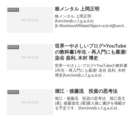
ダム・ウォーカー ＜原著第13版＞ 株式...
株メンタル 上岡正明
BOOKS
株メンタル 上岡正明
(function(b,c,f,g,a,d,e)
{b.MoshimoAffiliateObject=a;b=b||function
()
{arguments.currentScript=c.currentScript||
c...
世界一やさしいブログ×YouTube
BOOKS
の教科書1年生－再入門にも最適!
染谷 昌利, 木村 博史
世界一やさしいブログ×YouTubeの教科書
1年生－再入門にも最適! 染谷 昌利, 木村
博史(function(b,c,f,g,a,d,e)
{b.MoshimoAffiliateObject=a;b=b||function
(){argum...
堀江・後藤流 投資の思考法
BOOKS
堀江・後藤流 投資の思考法 堀江貴文
(著), 後藤達也 (著)購入後に書評を掲載す
る予定です。(function(b,c,f,g,a,d,e)
{b.MoshimoAffiliateObject=a;b=b||function
(){argu...